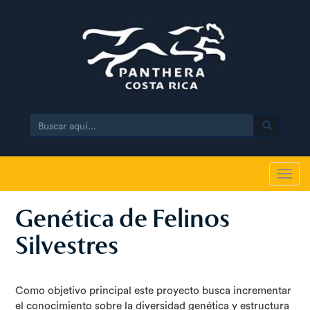
Search
Toggl
navig
Genética de Felinos
Silvestres
Como objetivo principal este proyecto busca incrementar
el conocimiento sobre la diversidad genética y estructura