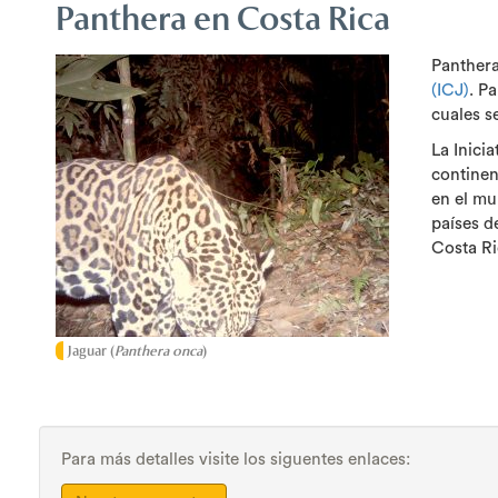
Panthera en Costa Rica
Panthera
(ICJ)
. P
cuales s
La Inici
continen
en el mu
países d
Costa Ri
Jaguar (
Panthera onca
)
Para más detalles visite los siguentes enlaces: