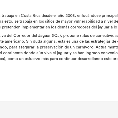
 trabaja en Costa Rica desde el año 2008, enfocándose principa
ara esto, se trabaja en los sitios de mayor vulnerabilidad a nivel d
e pretenden implementar en los demás corredores del jaguar a l
ativa del Corredor del Jaguar (ICJ), propone rutas de conectividad 
te americano. Sin duda alguna, esta es una de las estrategias d
ndo, para asegurar la preservación de un carnívoro. Actualmente 
el continente donde aún vive el jaguar y se han logrado convenio
ca), como un esfuerzo más para continuar desarrollando este pr