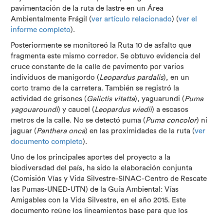
pavimentación de la ruta de lastre en un Área
Ambientalmente Frágil (
ver artículo relacionado
) (
ver el
informe completo
).
Posteriormente se monitoreó la Ruta 10 de asfalto que
fragmenta este mismo corredor. Se obtuvo evidencia del
cruce constante de la calle de pavimento por varios
individuos de manigordo (
Leopardus pardalis
), en un
corto tramo de la carretera. También se registró la
actividad de grisones (
Galictis vitatta
), yaguarundi (
Puma
yagouaroundi
) y caucel (
Leopardus wiedii
) a escasos
metros de la calle. No se detectó puma (
Puma concolor
) ni
jaguar (
Panthera onca
) en las proximidades de la ruta (
ver
documento completo
).
Uno de los principales aportes del proyecto a la
biodiversdad del país, ha sido la elaboración conjunta
(Comisión Vías y Vida Silvestre-SINAC-Centro de Rescate
las Pumas-UNED-UTN) de la Guía Ambiental: Vías
Amigables con la Vida Silvestre, en el año 2015. Este
documento reúne los lineamientos base para que los