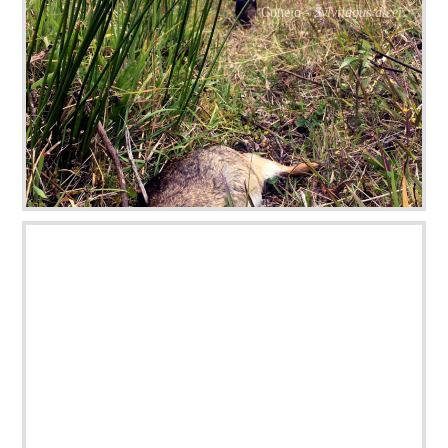
Conejo -
Sylvilagus dicei
Colibrí -
Eugenes spectabilis