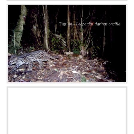
Tigrillo -
Leopardus tigrinus oncilla
Zorra gris -
Urocyon cinereoargenteus