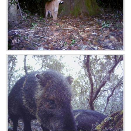
Saíno -
Tayassu tajacu