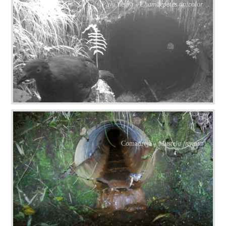
Pava negra -
Chamaepetes unicolor
Comadreja -
Mustela frenata