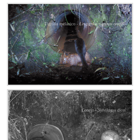
Tigrillo melánico -
Leopardus tigrinus oncilla
Conejo -
Sylvilagus dicei