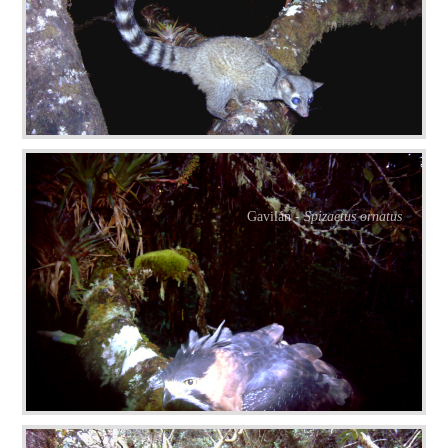
Gavilán -
Spizaetus ornatus