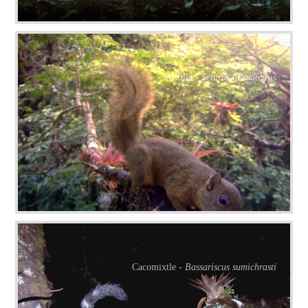
Ardilla -
Sciurus granatensis
Cacomixtle -
Bassariscus sumichrasti