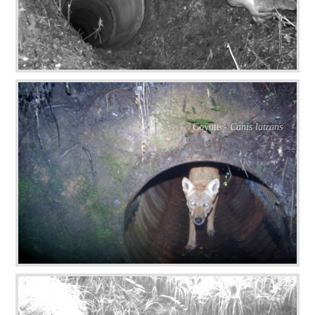
Coyote -
Canis latrans