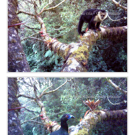
Mono carablanca y su cría -
Cebus imitator
Pava negra -
Chamaepetes unicolor