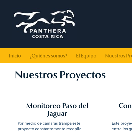
Inicio
¿Quiénes somos?
El Equipo
Nuestros Pr
Nuestros Proyectos
Monitoreo Paso del
Conv
Jaguar
Por medio de cámaras trampa este
Este proyec
proyecto constantemente recopila
entre los g