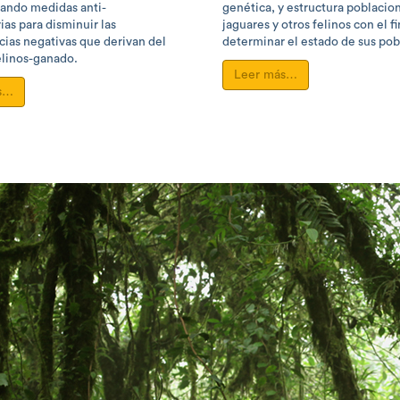
ando medidas anti-
genética, y estructura poblacion
as para disminuir las
jaguares y otros felinos con el f
ias negativas que derivan del
determinar el estado de sus pob
elinos-ganado.
Leer más…
s…