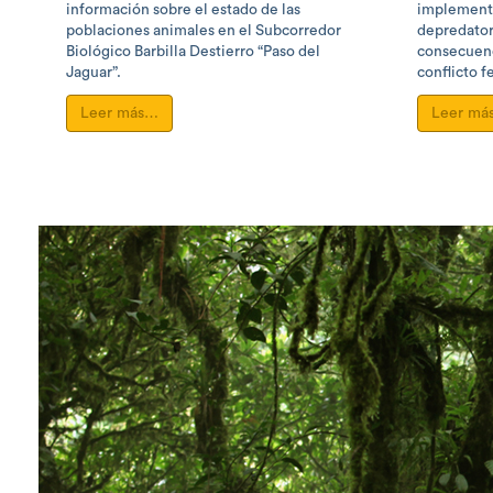
información sobre el estado de las
implement
poblaciones animales en el Subcorredor
depredatori
Biológico Barbilla Destierro “Paso del
consecuenc
Jaguar”.
conflicto f
Leer más…
Leer má